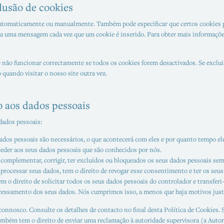
clusão de cookies
automaticamente ou manualmente. Também pode especificar que certos cookies p
ba uma mensagem cada vez que um cookie é inserido. Para obter mais informaçõe
 não funcionar correctamente se todos os cookies forem desactivados. Se exclui
quando visitar o nosso site outra vez.
o aos dados pessoais
dados pessoais:
dados pessoais são necessários, o que acontecerá com eles e por quanto tempo ele
aceder aos seus dados pessoais que são conhecidos por nós.
de complementar, corrigir, ter excluídos ou bloqueados os seus dados pessoais sem
processar seus dados, tem o direito de revogar esse consentimento e ter os seus
tem o direito de solicitar todos os seus dados pessoais do controlador e transferi
rocessamento dos seus dados. Nós cumprimos isso, a menos que haja motivos jus
o connosco. Consulte os detalhes de contacto no final desta Política de Cookie
ambém tem o direito de enviar uma reclamação à autoridade supervisora (a Auto